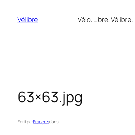
Aller
au
Vélibre
Vélo. Libre. Vélibre.
contenu
63×63.jpg
Écrit par
François
dans