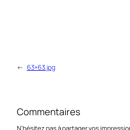
←
63×63.jpg
Commentaires
N’hésitez pas à partager vos impressio