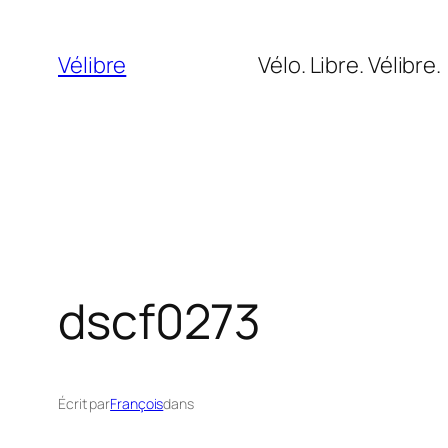
Aller
au
Vélibre
Vélo. Libre. Vélibre.
contenu
dscf0273
Écrit par
François
dans