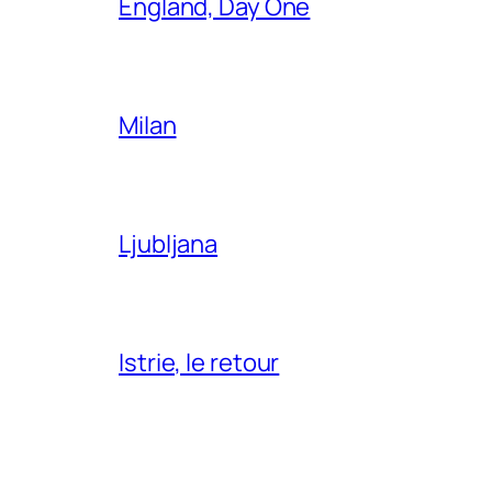
England, Day One
Milan
Ljubljana
Istrie, le retour