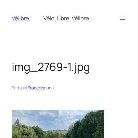
Aller
au
Vélibre
Vélo. Libre. Vélibre.
contenu
img_2769-1.jpg
Écrit par
François
dans