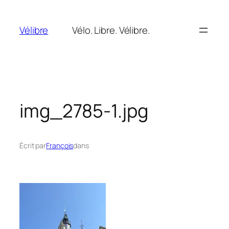
Aller
au
Vélibre
Vélo. Libre. Vélibre.
contenu
img_2785-1.jpg
Écrit par
François
dans