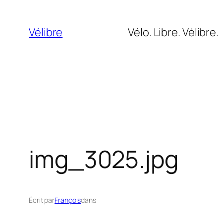
Aller
au
Vélibre
Vélo. Libre. Vélibre.
contenu
img_3025.jpg
Écrit par
François
dans