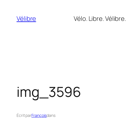
Aller
au
Vélibre
Vélo. Libre. Vélibre.
contenu
img_3596
Écrit par
François
dans