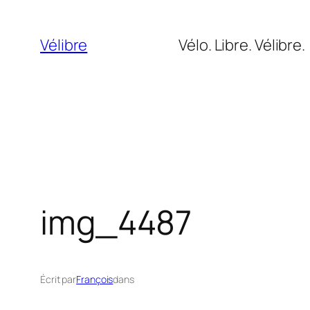
Aller
au
Vélibre
Vélo. Libre. Vélibre.
contenu
img_4487
Écrit par
François
dans