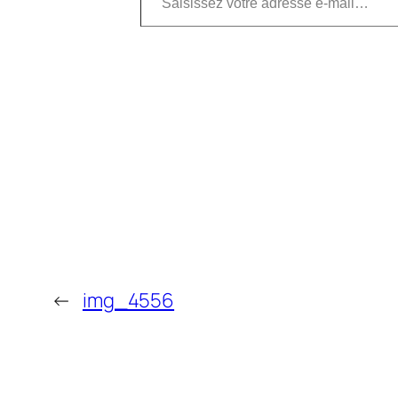
←
img_4556