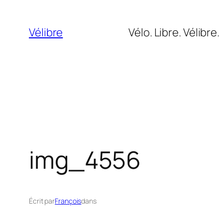
Aller
au
Vélibre
Vélo. Libre. Vélibre.
contenu
img_4556
Écrit par
François
dans