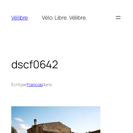
Aller
au
Vélibre
Vélo. Libre. Vélibre.
contenu
dscf0642
Écrit par
François
dans