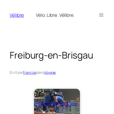
Aller
au
Vélibre
Vélo. Libre. Vélibre.
contenu
Freiburg-en-Brisgau
Écrit par
François
dans
Voyage
Freiburg-en-Brisgau