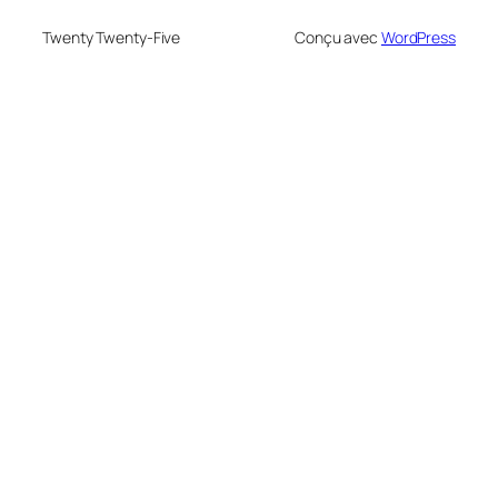
Twenty Twenty-Five
Conçu avec
WordPress