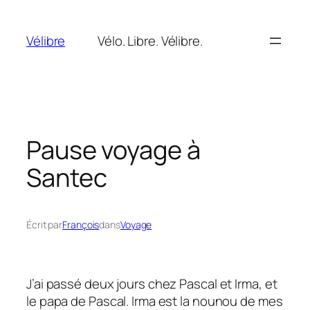
Aller
au
Vélibre
Vélo. Libre. Vélibre.
contenu
Pause voyage à
Santec
Écrit par
François
dans
Voyage
J’ai passé deux jours chez Pascal et Irma, et
le papa de Pascal. Irma est la nounou de mes