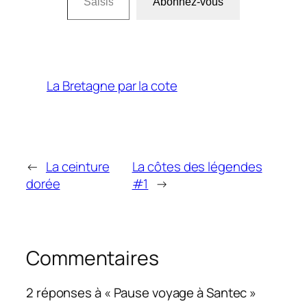
Abonnez-vous
La Bretagne par la cote
←
La ceinture
La côtes des légendes
dorée
#1
→
Commentaires
2 réponses à « Pause voyage à Santec »