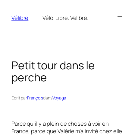
Aller
au
Vélibre
Vélo. Libre. Vélibre.
contenu
Petit tour dans le
perche
Écrit par
François
dans
Voyage
Parce qu’il y a plein de choses à voir en
France, parce que Valérie m’a invité chez elle