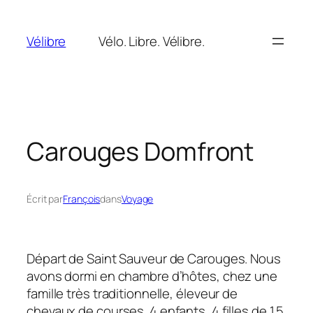
Aller
au
Vélibre
Vélo. Libre. Vélibre.
contenu
Carouges Domfront
Écrit par
François
dans
Voyage
Départ de Saint Sauveur de Carouges. Nous
avons dormi en chambre d’hôtes, chez une
famille très traditionnelle, éleveur de
chevaux de courses. 4 enfants, 4 filles de 1.5