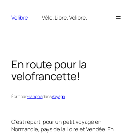
Aller
au
Vélibre
Vélo. Libre. Vélibre.
contenu
En route pour la
velofrancette!
Écrit par
François
dans
Voyage
C’est reparti pour un petit voyage en
Normandie, pays de la Loire et Vendée. En