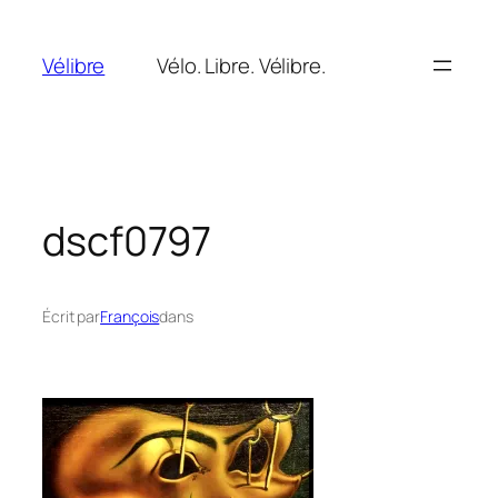
Aller
au
Vélibre
Vélo. Libre. Vélibre.
contenu
dscf0797
Écrit par
François
dans