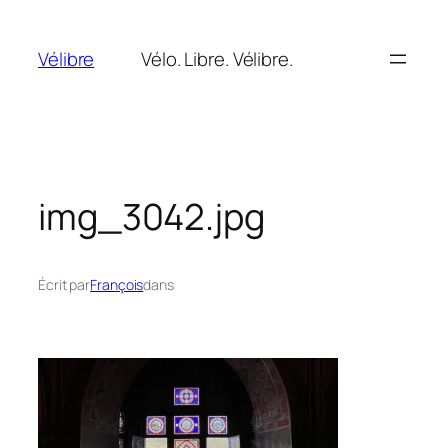
Aller
au
Vélibre
Vélo. Libre. Vélibre.
contenu
img_3042.jpg
Écrit par
François
dans