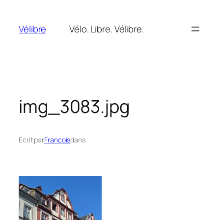
Aller
au
Vélibre
Vélo. Libre. Vélibre.
contenu
img_3083.jpg
Écrit par
François
dans