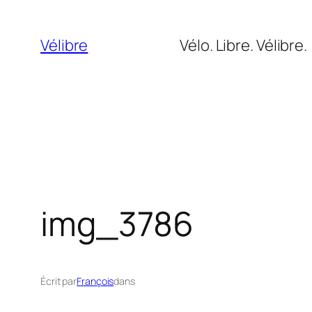
Aller
au
Vélibre
Vélo. Libre. Vélibre.
contenu
img_3786
Écrit par
François
dans