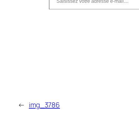
←
img_3786