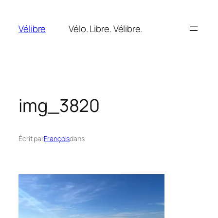
Aller
au
Vélibre
Vélo. Libre. Vélibre.
contenu
img_3820
Écrit par
François
dans