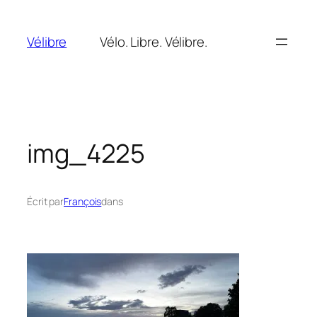
Aller
au
Vélibre
Vélo. Libre. Vélibre.
contenu
img_4225
Écrit par
François
dans