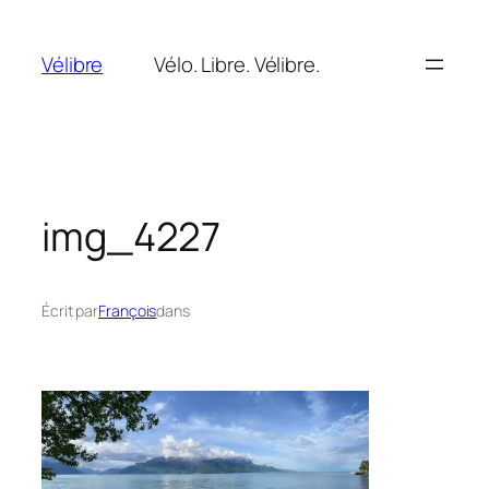
Aller
au
Vélibre
Vélo. Libre. Vélibre.
contenu
img_4227
Écrit par
François
dans