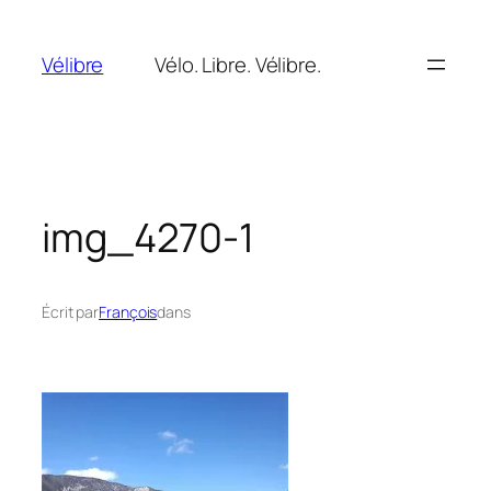
Aller
au
Vélibre
Vélo. Libre. Vélibre.
contenu
img_4270-1
Écrit par
François
dans