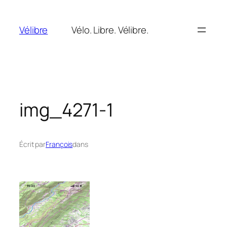
Aller
au
Vélibre
Vélo. Libre. Vélibre.
contenu
img_4271-1
Écrit par
François
dans