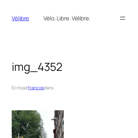
Aller
au
Vélibre
Vélo. Libre. Vélibre.
contenu
img_4352
Écrit par
François
dans