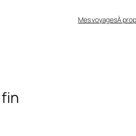
Mes voyages
À pro
 fin