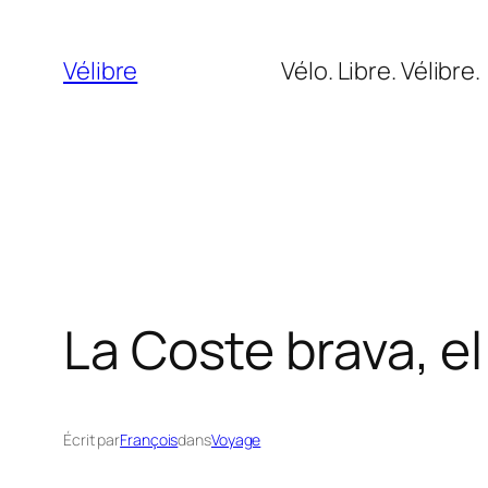
Aller
au
Vélibre
Vélo. Libre. Vélibre.
contenu
La Coste brava, el
Écrit par
François
dans
Voyage